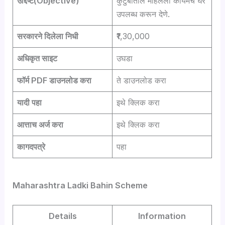
उद्दिष्ट(Objective)
कुटुंबातील महिलेला कायमचे घर
उपलब्ध करून देणे.
सरकारने दिलेला निधी
₹1,30,000
अधिकृत साइट
उघडा
फॉर्म PDF डाउनलोड करा
ते डाउनलोड करा
यादी पहा
इथे क्लिक करा
आत्ताच अर्ज करा
इथे क्लिक करा
कागदपत्रे
पहा
Maharashtra Ladki Bahin Scheme
Details
Information