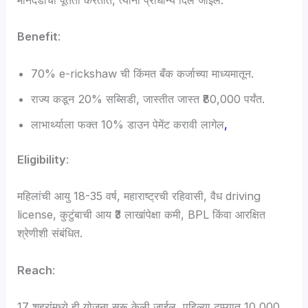
मानदंडांची पूर्तता करतात, त्यांना प्राधान्य दिले जाईल.
Benefit
:
70% e-rickshaw ची किंमत बँक कर्जाच्या माध्यमातून.
राज्य कडून 20% सब्सिडी, जास्तीत जास्त ₹80,000 पर्यंत.
लाभार्थ्याला फक्त 10% डाउन पेमेंट करावी लागेल
,
Eligibility
:
महिलांची आयु 18-35 वर्ष, महाराष्ट्रची रहिवासी, वैध driving
license, कुटुंबाची आय ₹3 लाखांपेक्षा कमी, BPL किंवा आरक्षित
श्रेणीशी संबंधित.
Reach
:
17 शहरांमध्ये ही योजना सुरू केली जाईल, पहिल्या टप्प्यात 10,000