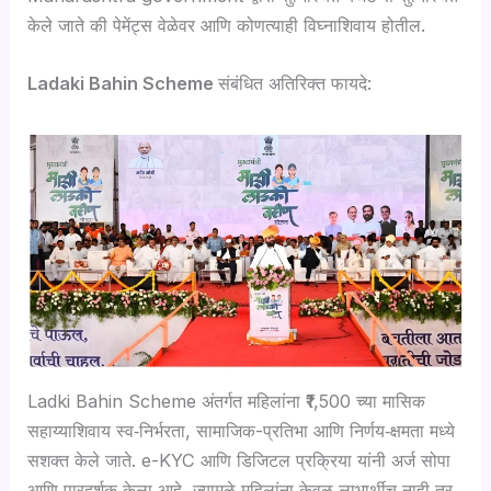
केले जाते की पेमेंट्स वेळेवर आणि कोणत्याही विघ्नाशिवाय होतील.
Ladaki Bahin Scheme
संबंधित अतिरिक्त फायदे:
Ladki Bahin Scheme अंतर्गत महिलांना ₹1,500 च्या मासिक
सहाय्याशिवाय स्व‑निर्भरता, सामाजिक-प्रतिभा आणि निर्णय‑क्षमता मध्ये
सशक्त केले जाते. e-KYC आणि डिजिटल प्रक्रिया यांनी अर्ज सोपा
आणि पारदर्शक केला आहे, ज्यामुळे महिलांना केवळ लाभार्थीच नाही तर