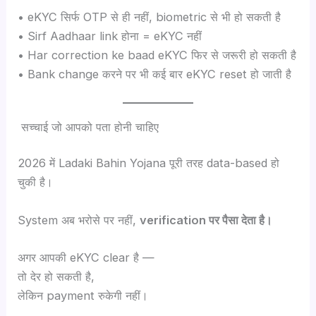
• eKYC सिर्फ OTP से ही नहीं, biometric से भी हो सकती है
• Sirf Aadhaar link होना = eKYC नहीं
• Har correction ke baad eKYC फिर से जरूरी हो सकती है
• Bank change करने पर भी कई बार eKYC reset हो जाती है
सच्चाई जो आपको पता होनी चाहिए
2026 में Ladaki Bahin Yojana पूरी तरह data-based हो
चुकी है।
System अब भरोसे पर नहीं,
verification पर पैसा देता है।
अगर आपकी eKYC clear है —
तो देर हो सकती है,
लेकिन payment रुकेगी नहीं।