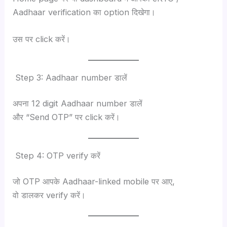
Aadhaar verification का option दिखेगा।
उस पर click करें।
Step 3: Aadhaar number डालें
अपना 12 digit Aadhaar number डालें
और “Send OTP” पर click करें।
Step 4: OTP verify करें
जो OTP आपके Aadhaar-linked mobile पर आए,
वो डालकर verify करें।