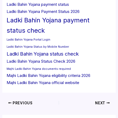
Ladki Bahin Yojana payment status
Ladki Bahin Yojana Payment Status 2026
Ladki Bahin Yojana payment
status check
Ladki Bahin Yojana Portal Login
Ladki Bahin Yojana Status by Mobile Number
Ladki Bahin Yojana status check
Ladki Bahin Yojana Status Check 2026
Majhi Ladki Bahin Yojana documents required
Majhi Ladki Bahin Yojana eligibility criteria 2026
Majhi Ladki Bahin Yojana official website
PREVIOUS
NEXT