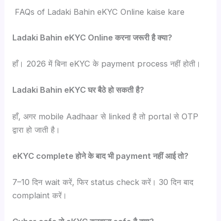
FAQs of Ladaki Bahin eKYC Online kaise kare
Ladaki Bahin eKYC Online करना जरूरी है क्या?
हाँ। 2026 में बिना eKYC के payment process नहीं होती।
Ladaki Bahin eKYC घर बैठे हो सकती है?
हाँ, अगर mobile Aadhaar से linked है तो portal से OTP
द्वारा हो जाती है।
eKYC complete होने के बाद भी payment नहीं आई तो?
7–10 दिन wait करें, फिर status check करें। 30 दिन बाद
complaint करें।