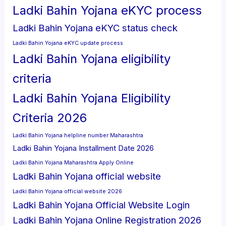
Ladki Bahin Yojana eKYC process
Ladki Bahin Yojana eKYC status check
Ladki Bahin Yojana eKYC update process
Ladki Bahin Yojana eligibility
criteria
Ladki Bahin Yojana Eligibility
Criteria 2026
Ladki Bahin Yojana helpline number Maharashtra
Ladki Bahin Yojana Installment Date 2026
Ladki Bahin Yojana Maharashtra Apply Online
Ladki Bahin Yojana official website
Ladki Bahin Yojana official website 2026
Ladki Bahin Yojana Official Website Login
Ladki Bahin Yojana Online Registration 2026