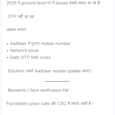
2026 में ground level पर ये issues सबसे ज़्यादा आ रहे हैं:
OTP नहीं आ रहा
अक्सर कारण:
• Aadhaar में पुराना mobile number
• Network issue
• Daily OTP limit cross
Solution: पहले Aadhaar mobile update कराएं।
Biometric / face verification fail
ये problem cyber cafe और CSC में ज़्यादा आती है।