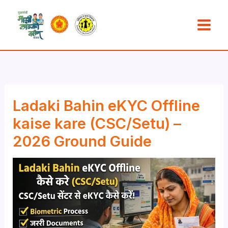
Skip
to
content
Ladaki Bahin eKYC Offline
kaise kare (CSC/Setu) –
2026 Ground Guide